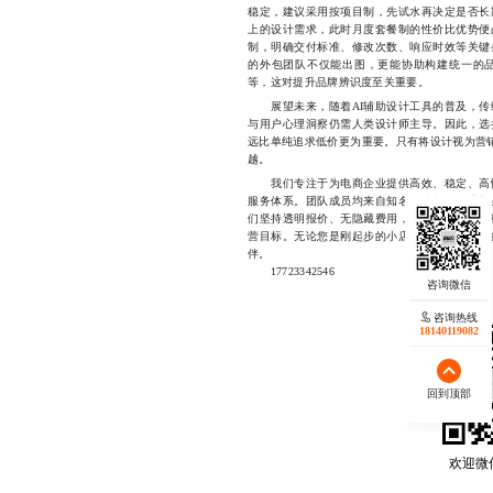
稳定，建议采用按项目制，先试水再决定是否长
上的设计需求，此时月度套餐制的性价比优势便
制，明确交付标准、修改次数、响应时效等关键
的外包团队不仅能出图，更能协助构建统一的
等，这对提升品牌辨识度至关重要。
展望未来，随着AI辅助设计工具的普及，传
与用户心理洞察仍需人类设计师主导。因此，选
远比单纯追求低价更为重要。只有将设计视为营销
越。
我们专注于为电商企业提供高效、稳定、高性
服务体系。团队成员均来自知名设计机构，擅长
们坚持透明报价、无隐藏费用，并提供专属客户
营目标。无论您是刚起步的小店，还是年销千万
伴。
17723342546
咨询热线
18140119082
回到顶部
欢迎微