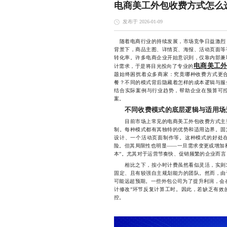
电商美工外包收费方式怎么
发布于 2026-01-09
随着电商行业的持续发展，市场竞争日益激烈
背景下，商品主图、详情页、海报、活动页面等
转化率。许多电商企业开始意识到，仅靠内部兼
电商美工
计需求，于是将目光投向了专业的
题始终困扰着众多商家：究竟哪种收费方式更
餐？不同的模式背后隐藏着怎样的成本逻辑与服
结合实际案例与行业趋势，帮助企业在预算可
案。
不同收费模式的底层逻辑与适用场
目前市场上常见的电商美工外包收费方式主要
制。每种模式都有其独特的优势和适用边界。固
设计、一个活动页面制作等。这种模式的好处
险。但其局限性也明显——一旦需求变更或增加
本”。尤其对于运营节奏快、促销频繁的企业而
相比之下，按小时计费虽然看似灵活，实则对
固定、且有较强自主规划能力的团队。然而，由
可能远超预期。一些外包公司为了提升利润，会
计修改”环节反复计算工时。因此，若缺乏有效
控。