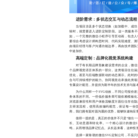
进阶需求：多状态交互与动态流程
当项目涉及多个状态切换（如加载中、成功、
辑时，就需要进入进阶定制阶段。这一类服务不再
如，一个完整的微信小程序引导页动画，包含人
要综合考虑设计师构思时间、代码实现难度、测
由项目经理与客户沟通功能边界，再由技术团队
中途加价。
高端定制：品牌化视觉系统构建
对于有长期品牌形象建设需求的企业，微信SV
个品牌视觉语言体系的一部分。这类项目往往涵
优化，甚至与后端数据联动的动态展示。此时的
合与可持续维护的能力。协同视觉在承接此类项
专属设计规范，并提供为期半年的技术支持与版
为什么同样一个SVG动效，不同公司报价差
务体系的不同。一些低价服务商可能依赖模板化
浏览器兼容性和用户体验流畅度方面往往存在隐
主研发流程，使用高效编码规范，保证每一份
商，我们拥有面对面沟通的优势，能够快速响应
值得一提的是，真正的价值并不只是“做出一个
长、互动意愿和转化率。一个精心设计的微信S
鸣，从而增强品牌记忆点。从长远来看，这种投
选择一家靠谱的微信SVG定制公司，不应只