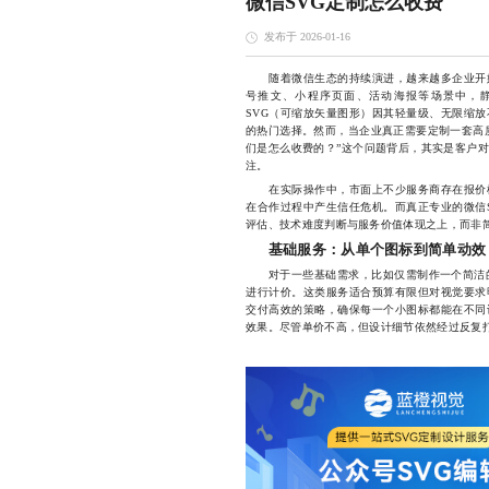
微信SVG定制怎么收费
发布于 2026-01-16
随着微信生态的持续演进，越来越多企业开始
号推文、小程序页面、活动海报等场景中，
SVG（可缩放矢量图形）因其轻量级、无限缩
的热门选择。然而，当企业真正需要定制一套高质
们是怎么收费的？”这个问题背后，其实是客户
注。
在实际操作中，市面上不少服务商存在报价模
在合作过程中产生信任危机。而真正专业的微信
评估、技术难度判断与服务价值体现之上，而非简
基础服务：从单个图标到简单动效
对于一些基础需求，比如仅需制作一个简洁的微
进行计价。这类服务适合预算有限但对视觉要求
交付高效的策略，确保每一个小图标都能在不同
效果。尽管单价不高，但设计细节依然经过反复