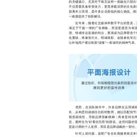
的关键媒介。尤其对于南京这样一座融合六朝古
不仅需要具备审美张力，更需承载深厚的文化基
脱离本土语境，是许多企业面临的核心挑战。插
一难题提供了创新解法。
近年来，随着社交媒体和数字平台的普及，消
满足于千篇一律的广告模板，而是更愿意为有
强、情感传达直接的特点，逐渐成为品牌塑造个
化重镇，将秦淮灯火、明城墙影、金陵春色等元
让外地用户通过画面“读懂”一座城市的精神气质
然而，在实际操作中，许多品牌在运用插画
长，从构思到成稿往往耗时数周，难以匹配快节
视觉延续性，导致品牌形象模糊；再者是转化
息，最终沦为“好看但无用”的摆设。这些问题的
是设计师的个人发挥，而应是品牌战略的一部分
针对上述问题，蓝橙广告在长期服务南京本地