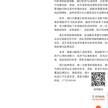
代审美的创新策略。我们坚持“以画传意，以意塑
与传播目标。例如，在为某茶饮品牌策划系列海
墨笔触勾勒出茶叶舒展的姿态，搭配清晨露珠滴
的品牌调性。这种处理方式让视觉语言与品牌内
此外，我们注重建立标准化的设计流程与视觉
展的视觉符号与色彩逻辑，确保不同场景下的
度，也大幅缩短了后续项目的启动时间。在一次
海报的创作，且风格统一、信息清晰，助力活动曝
真正有效的插画海报，必须兼具美感与功能性。
企业在选择合作方时，优先考虑那些能理解商业诉
误区，也不应盲目追求流量导向的夸张风格。好
线条都为品牌说话。
未来，随着AI辅助工具的普及，插画制作门
用户心理的洞察力。技术可以复制形式，却无法
地，就必须回归本质：用有灵魂的设计讲好自己
我们始终相信，每一次精准的插画表达，都是
为南京及周边企业提供专业、高效、富有文化内
覆盖品牌定位、视觉策划、落地执行的一体化解
知设计不仅是呈现，更是沟通的桥梁，因此始终
价值。17723342546
咨询热线
18140119082