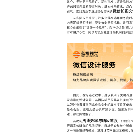
媒介。无论是产品推广、活动宣发，还是品牌故
户的阅读兴趣和停留时长，进而推动转化。然而
微信长图文
踩坑、选到真正专业且契合需求的
从实际应用来看，许多企业在选择服务商时容
内容逻辑是否清晰、视觉节奏是否流畅、是否真
核心价值在于“讲好一个故事”，而不仅仅是“摆
有对用户心理、阅读习惯及社交传播机制的深刻
因此，在筛选过程中，建议从四个关键维度
家靠谱的设计公司，其团队成员应具备扎实的视
以通过查看其官网或作品集中的真实项目案例来
是否合理、主视觉是否具有辨识度。如果案例
达，那就要警惕了。
沟通效率与响应速度
其次是
。好的合
否愿意倾听你的品牌背景、目标受众和核心诉求
方一味推销已有模板，或对细节问题回应模糊，