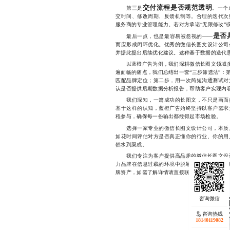
交付流程是否规范透明
第三是
。一个
交时间、修改周期、反馈机制等。合理的迭代次
服务商的专业管理能力。若对方承诺“无限修改”
是否
最后一点，也是最容易被忽视的——
而应形成闭环优化。优秀的微信长图文设计公司
并据此提出后续优化建议。这种基于数据的迭代
以蓝橙广告为例，我们深耕微信长图文领域多年
遍面临的痛点，我们总结出一套“三步筛选法”：
匹配品牌定位；第二步，用一次简短沟通测试对
认是否提供后期数据分析报告，帮助客户实现内
我们深知，一篇成功的长图文，不只是画面好
基于这样的认知，蓝橙广告始终坚持以客户需求
程参与，确保每一份输出都经得起市场检验。
选择一家专业的微信长图文设计公司，本质上
如花时间评估对方是否真正懂你的行业、你的用
然水到渠成。
我们专注为客户提供高品质的微信长图文设计
力品牌在信息过载的环境中脱颖而出，让每一次
牌资产，如需了解详情请直接联系17723342546
咨询热线
18140119082