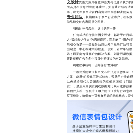
文设计
凭借其兼具视觉冲击力与信息承载力的
尤其是在信息过载的环境中，如何通过结构清
率，成为许多企业在内容营销中亟待解决的问题
专业团队
，长期服务于多个行业客户，在实践
助品牌突破内容同质化困局。
明确目标与受众：设计的第一步
任何成功的微信长图文设计，都始于对目标与
入“我想表达什么”的思维误区，而忽略了“用户
清核心诉求——是提升品牌认知？推动产品销售
围绕这一中心构建内容框架。例如，针对年轻群
达；而面向专业客户的解决方案，则需强调数据
正是蓝橙广告在多个项目中验证过的有效路径。
构建叙事结构：让内容有“故事感”
一篇优秀的微信长图文不应只是信息堆砌，而
方案—成果”的经典三段式结构，帮助用户快速
以先描绘现代人普遍面临的亚健康困扰（问题
案），最后用真实案例或数据对比展示改善效果
容的代入感，也提升了用户的信任度与行动意愿
页面模块，确保每一页都有明确的信息焦点，避