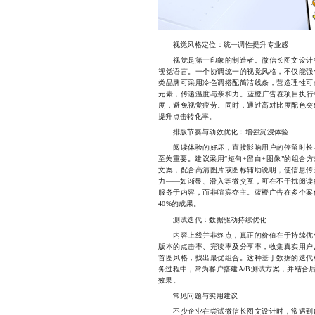
视觉风格定位：统一调性提升专业感
视觉是第一印象的制造者。微信长图文设计中
视觉语言。一个协调统一的视觉风格，不仅能强
类品牌可采用冷色调搭配简洁线条，营造理性可
元素，传递温度与亲和力。蓝橙广告在项目执行
度，避免视觉疲劳。同时，通过高对比度配色突
提升点击转化率。
排版节奏与动效优化：增强沉浸体验
阅读体验的好坏，直接影响用户的停留时长与
至关重要。建议采用“短句+留白+图像”的组合
文案，配合高清图片或图标辅助说明，使信息传
力——如渐显、滑入等微交互，可在不干扰阅读
服务于内容，而非喧宾夺主。蓝橙广告在多个案
40%的成果。
测试迭代：数据驱动持续优化
内容上线并非终点，真正的价值在于持续优化
版本的点击率、完读率及分享率，收集真实用户
首图风格，找出最优组合。这种基于数据的迭代
务过程中，常为客户搭建A/B测试方案，并结合
效果。
常见问题与实用建议
不少企业在尝试微信长图文设计时，常遇到内