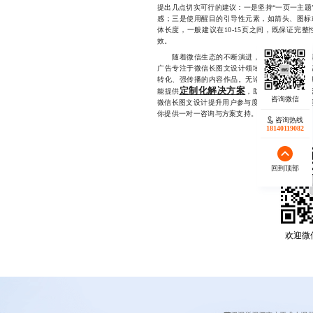
提出几点切实可行的建议：一是坚持“一页一主题
感；三是使用醒目的引导性元素，如箭头、图标
体长度，一般建议在10-15页之间，既保证完
效。
随着微信生态的不断演进，优质的内容已不再
广告专注于微信长图文设计领域多年，积累了丰
转化、强传播的内容作品。无论是电商促销、品
定制化解决方案
能提供
，助力品牌在信息洪
微信长图文设计提升用户参与度与转化效果，欢迎直接
你提供一对一咨询与方案支持。
咨询热线
18140119082
回到顶部
欢迎微