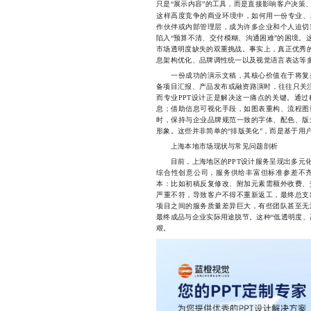
只是“展示内容”的工具，而是直接影响客户决策
这样高度竞争的商业环境中，如何用一份专业、
作伙伴或内部管理层，成为许多企业和个人迫切
陷入“预算不清、交付模糊、沟通困难”的困境。
市场透明度缺失的双重挑战。事实上，真正优秀的
息架构优化、品牌调性统一以及视觉语言表达等
一份成功的演示文稿，其核心价值在于将复杂
备项目汇报、产品发布或融资路演时，往往只关注
而专业PPT设计正是解决这一痛点的关键。通
息；借助信息可视化手段，如图表重构、流程图
时，保持与企业品牌规范一致的字体、配色、版
形象。这些并非简单的“排版美化”，而是基于用
上海本地市场现状与常见问题剖析
目前，上海地区的PPT设计服务呈现出多元化
综合性创意公司，服务供给丰富但标准参差不
本：比如初稿反复修改、附加元素需额外收费、
严重不符，导致客户不得不重新返工，最终总支
项目之间的服务质量差异巨大，有些团队甚至无
最终成品与企业实际用途脱节。这种“低透明度、
艰。