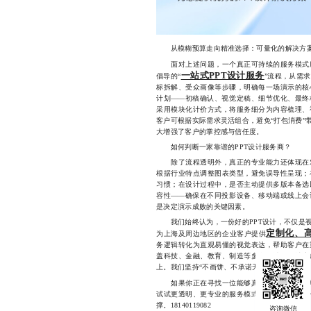
从模糊预算走向精准选择：可量化的解决方
面对上述问题，一个真正可持续的服务模式应
一站式PPT设计服务
倡导的“
”流程，从需
标拆解、受众画像等步骤，明确每一场演示的核
计划——初稿确认、视觉定稿、细节优化、最终
采用模块化计价方式，将服务细分为内容梳理、
客户可根据实际需求灵活组合，避免“打包消费”
大增强了客户的掌控感与信任度。
如何判断一家靠谱的PPT设计服务商？
除了流程透明外，真正的专业能力还体现在对
根据行业特点调整图表类型，避免误导性呈现；
习惯；在设计过程中，是否主动提供多版本备选
容性——确保在不同投影设备、移动端或线上会
是决定演示成败的关键因素。
我们始终认为，一份好的PPT设计，不仅是视
定制化、
为上海及周边地区的企业客户提供
务逻辑转化为直观易懂的视觉表达，帮助客户在
盖科技、金融、教育、制造等多个领域，累计完成
上。我们坚持“不画饼、不承诺无法兑现的效果”
如果你正在寻找一位能够真正理解你业务、尊
试试更透明、更专业的服务模式。我们相信，每
撑。18140119082