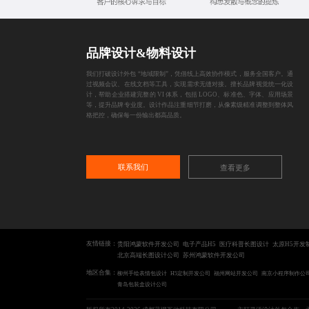
品牌设计&物料设计
我们打破设计外包 “地域限制”，凭借线上高效协作模式，服务全国客户。通
过视频会议、在线文档等工具，实现需求无缝对接。擅长品牌视觉统一化设
计，帮助企业搭建完整的 VI 体系，包括 LOGO、标准色、字体、应用场景
等，提升品牌专业度。设计作品注重细节打磨，从像素级精准调整到整体风
格把控，确保每一份输出都高品质。
联系我们
查看更多
友情链接：
贵阳鸿蒙软件开发公司
电子产品H5
医疗科普长图设计
太原H5开发
北京高端长图设计公司
苏州鸿蒙软件开发公司
地区合集：
柳州手绘表情包设计
H5定制开发公司
福州网站开发公司
南京小程序制作公
青岛包装盒设计公司