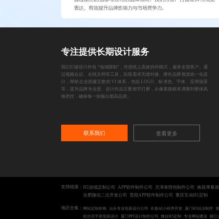
专注提供长期设计服务
我们打破设计外包 “地域限制”，凭借线上高效协作模式，服务全国客户。通
过视频会议、在线文档等工具，实现需求无缝对接。擅长品牌视觉统一化设
计，帮助企业搭建完整的 VI 体系，包括 LOGO、标准色、字体、应用场景
等，提升品牌专业度。设计作品注重细节打磨，从像素级精准调整到整体风
格把控，确保每一份输出都高品质。
联系我们
查看更多
友情链接：
H5游戏定制公司
APP软件制作公司
天津表情包制作公司
南昌弹幕游
合肥微信二次开发公司
贵阳APP软件制作公司
重庆互动H5定制
地区合集：
网站定制价格
汕头专业包装设计公司
长春AI小程序开发
厦门H5玩法制作
哈尔滨平面包装设计
厦门PPT设计制作公司
微信H5定制
专业网站建设
丽江