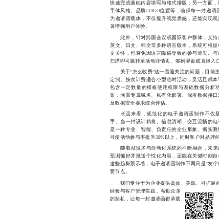
快速完成基础内容填写与格式排版；另一方面，
字体风格、品牌LOGO位置等，确保每一封邀请
为邀请函载体，不仅提升视觉质感，还能实现视
著增强用户体验。
此外，针对跨国会议或国际客户群体，支持多
英文、日文、韩文等多种语言版本，系统可根据
文关怀，也避免因语言障碍导致的参与流失。与
扫描即可跳转至活动详情页、签到界面或直播入口
关于“怎么收费”这一普遍关注的问题，目前主
定制。按次计费适合小型临时活动，灵活且成本
包含一定数量的模板使用权限与基础数据分析
案，涵盖专属域名、私有化部署、深度数据接口
及数据安全要求综合评估。
长远来看，规范化的电子邀请函制作不仅是
手。当一封设计精良、信息清晰、交互流畅的电
是一种专业、智能、负责任的企业形象。据实测
可使活动参与率提升30%以上，同时客户对品牌的
随着AI技术与自动化系统的不断融合，未来
预测偏好并推送个性化内容，还能在关键时刻自
这些趋势预示着，电子邀请函制作不再只是“发个
要节点。
我们专注于为企业提供高效、美观、可扩展
经验与客户管理实践，帮助众多企业实现从“发通
的契机，让每一封邀请函都承载品牌温度，1772334