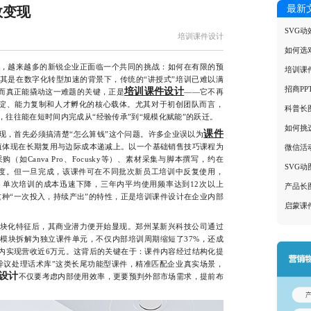
最新
效变现
SVG
培训课件设计
如何选
越来越多的新锐企业正面临一个共同的挑战：如何在有限的预
培训课
其是在数字化转型加速的背景下，传统的“讲授式”培训已难以满
招商P
培训课件设计
而真正能撬动这一难题的关键，正是
——它不再
沉淀、能力复制和人才孵化的核心载体。尤其对于初创团队而言，
科普长
往往能在短时间内完成从“经验传承”到“规模化赋能”的跃迁。
如何挑
课件
，首先必须搞清楚“怎么算钱”这个问题。许多企业误以为
值体现在长期复用与边际成本递减上。以一个基础销售技巧课程为
微信活
如Canva Pro、Focusky等）、素材采集与脚本撰写，约在
SVG
复杂度。但一旦完成，该课件可在不同批次新员工培训中反复使用，
单次培训的成本迅速下降，三年内平均使用频率达到12次以上
产品长
这种“一次投入，持续产出”的特性，正是培训课件设计在企业内部
启蒙课
化特征后，其商业潜力便开始显现。郑州某新兴科技公司通过
模块拆解为独立课件单元，不仅内部培训周期缩短了37%，还成
内实现营收近6万元。这背后的关键在于：课件内容经过结构化提
异议处理话术库”这类长尾功能型课件，精准匹配企业真实场景，
设计
不仅要考虑内部使用效率，更要预判外部市场需求，提前布