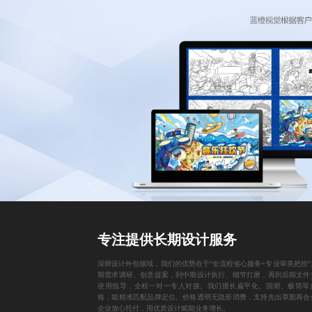
专注提供长期设计服务
深耕设计外包领域，我们的优势在于“全流程省心服务+专业审美把控”
期需求调研、创意提案，到中期设计执行、细节打磨，再到后期文件
使用指导，全程一对一专人对接。我们擅长扁平化、国潮、极简等
格，能精准匹配品牌定位。价格透明无隐形消费，支持先出草图再合
企业放心托付，用优质设计赋能业务增长。