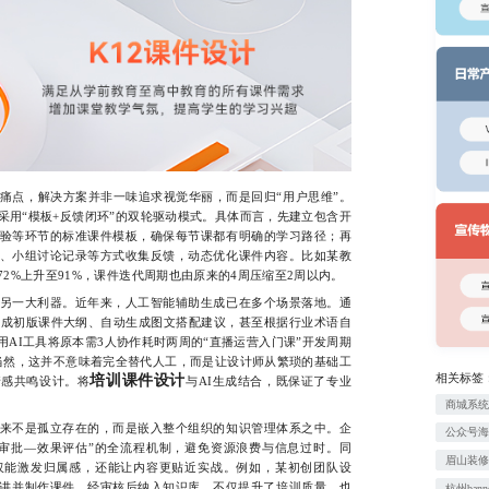
点，解决方案并非一味追求视觉华丽，而是回归“用户思维”。
采用“模板+反馈闭环”的双轮驱动模式。具体而言，先建立包含开
验等环节的标准课件模板，确保每节课都有明确的学习路径；再
、小组讨论记录等方式收集反馈，动态优化课件内容。比如某教
2%上升至91%，课件迭代周期也由原来的4周压缩至2周以内。
一大利器。近年来，人工智能辅助生成已在多个场景落地。通
生成初版课件大纲、自动生成图文搭配建议，甚至根据行业术语自
AI工具将原本需3人协作耗时两周的“直播运营入门课”开发周期
。当然，这并不意味着完全替代人工，而是让设计师从繁琐的基础工
相关标签
培训课件设计
情感共鸣设计。将
与AI生成结合，既保证了专业
商城系
不是孤立存在的，而是嵌入整个组织的知识管理体系之中。企
公众号
审批—效果评估”的全流程机制，避免资源浪费与信息过时。同
眉山装
仅能激发归属感，还能让内容更贴近实战。例如，某初创团队设
主讲并制作课件，经审核后纳入知识库，不仅提升了培训质量，也
杭州ban