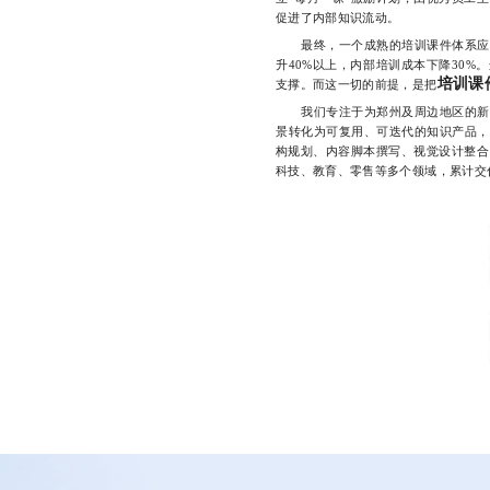
促进了内部知识流动。
最终，一个成熟的培训课件体系应当
升40%以上，内部培训成本下降30
培训课
支撑。而这一切的前提，是把
我们专注于为郑州及周边地区的新锐
景转化为可复用、可迭代的知识产品，
构规划、内容脚本撰写、视觉设计整合
科技、教育、零售等多个领域，累计交付课件