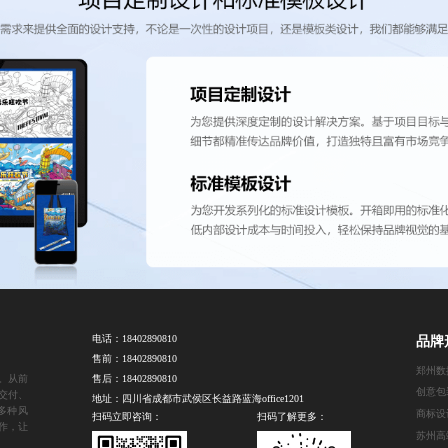
电话：
18402890810
品牌
售前：
18402890810
。从前
售后：
18402890810
创意包
交付、
地址：四川省成都市武侯区长益路蓝海office1201
多种风
商标设
扫码立即咨询：
扫码了解更多：
作，让