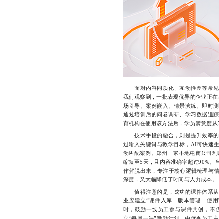
面对内容同质化、互动性差等常见痛
我们观察到，一批表现优异的企业正在
场引导、案例嵌入、情景演练、即时测
通过培训后的问卷调研、学习数据追踪
育机构在使用该方法后，学员满意度从7
技术手段的融合，则是提升效率的另
过输入关键词与教学目标，AI可快速
动匹配案例。郑州一家本地电商公司利用
缩短至5天，且内容准确率超过90%
作解脱出来，专注于核心逻辑梳理与
深度，又大幅降低了时间与人力成本。
值得注意的是，成功的课件体系从来
业应建立“课件入库—版本管理—使用
时，鼓励一线员工参与课件共创，不
立“每月一课”激励计划，由优秀员工