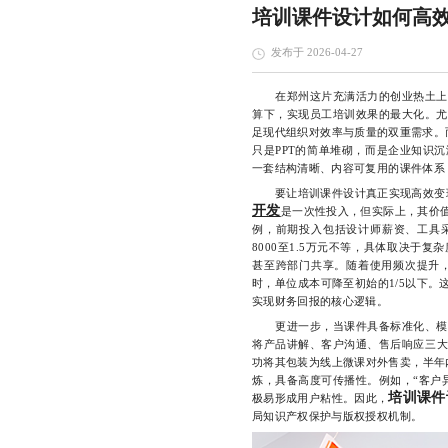
培训课件设计如何高
发布于 2026-04-27
在郑州这片充满活力的创业热土上，
算下，实现员工培训效果的最大化。尤
足现代组织对效率与质量的双重需求。
只是PPT的简单堆砌，而是企业知识
一套结构清晰、内容可复用的课件体系，
要让培训课件设计真正实现高效变现
开发
是一次性投入，但实际上，其价
例，前期投入包括设计师薪资、工具采购（
8000至1.5万元不等，具体取决于
甚至跨部门共享。随着使用频次提升，
时，单位成本可降至初始的1/5以下。
实现财务回报的核心逻辑。
更进一步，当课件具备标准化、模块
将产品讲解、客户沟通、售后响应三大
功将其包装为线上微课对外售卖，半年
炼，具备高度可传播性。例如，“客户
培训课件
极易形成用户粘性。因此，
局知识产权保护与版权授权机制。