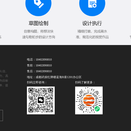
电话：
18402890810
售前：
18402890810
人信、
售后：
18402890810
力、高
地址：成都武侯红牌楼蓝海B座1201办公区
为目标
扫码立即咨询：
扫码了解更多：
本、提