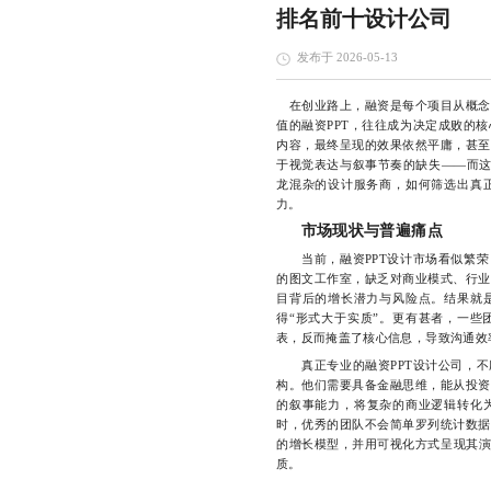
排名前十设计公司
发布于 2026-05-13
在创业路上，融资是每个项目从概念
值的融资PPT，往往成为决定成败的
内容，最终呈现的效果依然平庸，甚至
于视觉表达与叙事节奏的缺失——而这
龙混杂的设计服务商，如何筛选出真
力。
市场现状与普遍痛点
当前，融资PPT设计市场看似繁荣，
的图文工作室，缺乏对商业模式、行业
目背后的增长潜力与风险点。结果就
得“形式大于实质”。更有甚者，一些
表，反而掩盖了核心信息，导致沟通效
真正专业的融资PPT设计公司，不应
构。他们需要具备金融思维，能从投资
的叙事能力，将复杂的商业逻辑转化为
时，优秀的团队不会简单罗列统计数据
的增长模型，并用可视化方式呈现其演
质。