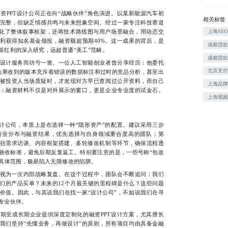
PT设计公司正在向“战略伙伴”角色演进。以某新能源汽车初
相关标签
完整，但缺乏情感共鸣与未来想象空间。经过一家专注科技赛道
优化了整体叙事框架，还将技术路线图与用户场景融合，用动态交
上海SE
利获得知名基金领投，融资额超预期40%。这一成果的背后，是
成都贷
策红利的深入研究，远超普通“美工”范畴。
成都贷
计服务而功亏一篑。一位人工智能创业者曾分享经历：他委托
北京支
结果收到的版本充斥着错误的数据标注和过时的竞品分析，甚至出
被投资人当场质疑时，才发现对方早已查阅过公开资料，而自己
上海品牌
：融资材料不仅是对外展示的窗口，更是企业专业度的试金石。
上海视
公司，本质上是在选择一种“隐形资产”的配置。建议采用三步
行业分布与融资结果，优先选择与自身领域重合度高的团队；第
括需求访谈、内容框架搭建、多轮修改机制等环节，确保流程透
验收标准，避免后期反复返工。特别要注意的是，一些号称“包改
的具体范围，极易陷入无限修改的陷阱。
为一次内部战略复盘。在这个过程中，团队会不断追问：我们
们的产品买单？未来的12个月最关键的里程碑是什么？这些问题
价值。因此，与其说我们在找一家“设计公司”，不如说我们在寻
专业伙伴。
成长期企业提供深度定制化的融资PPT设计方案，尤其擅长
我们坚持“先懂业务，再做设计”的原则，所有项目均由具备金融