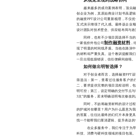
从视觉呈现到战略协同
越来越多的成功案例表明，顶尖融资P
创企业为例，其原始商业计划书虽逻辑
的融资PPT设计公司重新梳理，不仅
互式演示增强了代入感。最终该企业顺
设计团队对技术壁垒、供应链布局与政
同样，也有不少项目因选择不当的设
制作融资材料
一家低价外包公司
，
现了明显的时间线矛盾。当他在路演中
的材料却严重失真。这个教训提醒我们
一旦出现低级错误，信任便瞬间崩塌。
如何做出明智选择？
对于创业者而言，选择融资PPT设计
筛选法：第一，查看过往服务客户的
二，要求提供完整的项目流程说明，包
明可控；第三，设定明确的交付节点与
3次”的服务，若未明确说明每次修改
同时，不妨将融资材料的设计过程视
的护城河在哪里？用户为什么愿意为我
的答案，往往比最终的幻灯片本身更具
找一个能帮我们厘清逻辑、提升表达的
在众多服务中，我们专注于为早期至
科技、消费与硬科技领域的项目包装。