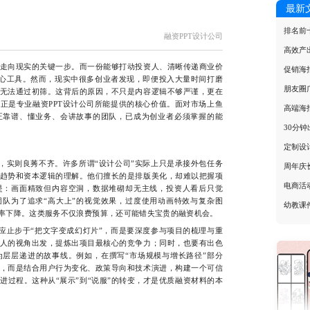
最新
排名前
融资PPT设计公司
高效产
走向现实的关键一步。而一份能够打动投资人、清晰传递商业价
促销海
核心工具。然而，现实中很多创业者发现，即便投入大量时间打磨
朋友圈
无法通过初筛。这背后的原因，不只是内容逻辑不够严谨，更在
正是专业融资PPT设计公司所能提供的核心价值。面对市场上鱼
高端海
正靠谱、懂业务、会讲故事的团队，已成为创业者必须掌握的能
30分
定制设
实则良莠不齐。许多所谓“设计公司”实际上只是承接外包任务
周年庆
趋势和资本逻辑的理解。他们擅长的是排版美化，却难以把握项
电商活
是：画面精致但内容空洞，数据堆砌却无主线，投资人看后只觉
团队为了追求“高大上”的视觉效果，过度使用动画特效与复杂图
幼教课
率下降。这类服务不仅浪费预算，还可能错失宝贵的融资机会。
止步于“把文字变成幻灯片”，而是要深度参与项目的梳理与重
人的视角出发，提炼出项目最核心的竞争力；同时，也要有出色
层层递进的故事线。例如，在撰写“市场规模与增长路径”部分
，而是结合用户行为变化、政策导向和技术演进，构建一个可信
进过程。这种从“展示”到“说服”的转变，才是优质融资材料的本