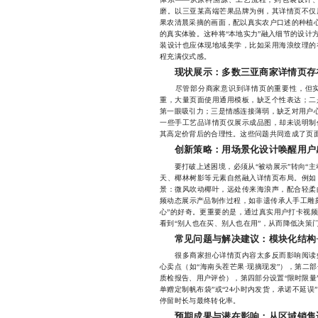
磨。以三亚某高端芒果品牌为例，其详情页不仅
果农清晨采摘的画面，配以真实农户口述的种植心
的真实体验。这种将“本地实力”融入细节的设计
装设计也应体现地域美学，比如采用海浪纹理的
程充满仪式感。
现状展示：多数三亚商家详情页存
尽管部分商家意识到详情页的重要性，但实
重，大量页面使用通用模板，缺乏个性表达；二
第一眼吸引力；三是情感连接薄弱，缺乏对用户心
一些手工艺品详情页仅展示成品图，却未说明制
其高定价背后的合理性。这些问题共同造成了页
创新策略：用场景化设计唤醒用户
要打破上述困境，必须从“被动展示”转向“主
天、椰林树影等元素自然融入详情页布局。例如
景：微风吹动椰叶，远处传来海浪声，配合轻柔
频动态展示产品制作过程，如非遗传承人手工雕
心”的好奇。更重要的是，通过真实用户打卡视
看到“别人也在买、别人也在用”，从而降低决策
常见问题与解决建议：模块化结构
很多商家担心详情页内容太多反而影响阅读效
心卖点（如“海南头茬芒果·现摘现发”），第二
质检报告、用户评价），第四部分设置“限时限量”
单赠定制帆布袋”或“24小时内发货，承诺不延
停留时长与最终转化率。
预期成果与潜在影响：从区域销售