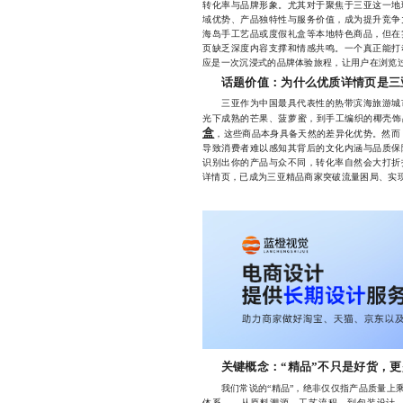
转化率与品牌形象。尤其对于聚焦于三亚这一地
域优势、产品独特性与服务价值，成为提升竞争
海岛手工艺品或度假礼盒等本地特色商品，但在
页缺乏深度内容支撑和情感共鸣。一个真正能打
应是一次沉浸式的品牌体验旅程，让用户在浏览
话题价值：为什么优质详情页是三
三亚作为中国最具代表性的热带滨海旅游城市
光下成熟的芒果、菠萝蜜，到手工编织的椰壳饰
盒
，这些商品本身具备天然的差异化优势。然而，
导致消费者难以感知其背后的文化内涵与品质保
识别出你的产品与众不同，转化率自然会大打折
详情页，已成为三亚精品商家突破流量困局、实
关键概念：“精品”不只是好货，
我们常说的“精品”，绝非仅仅指产品质量上乘
体系——从原料溯源、工艺流程，到包装设计