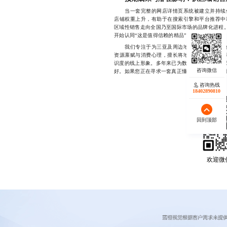
当一套完整的网店详情页系统被建立并持续优
店铺权重上升，有助于在搜索引擎和平台推荐中
区域性销售走向全国乃至国际市场的品牌化进程。
开始认同“这是值得信赖的精品”。这种认知转变
我们专注于为三亚及周边地区的精品电商提
资源禀赋与消费心理，擅长将地域文化、产品故
识度的线上形象。多年来已为数十家本地品牌完成
好。如果您正在寻求一套真正懂三亚、懂精品、懂用户
咨询热线
18402890810
回到顶部
欢迎微