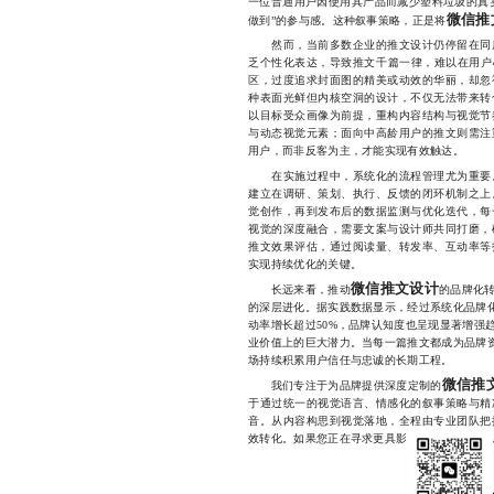
一位普通用户因使用其产品而减少塑料垃圾的真
微信推
做到”的参与感。这种叙事策略，正是将
然而，当前多数企业的推文设计仍停留在同质
乏个性化表达，导致推文千篇一律，难以在用户
区，过度追求封面图的精美或动效的华丽，却忽
种表面光鲜但内核空洞的设计，不仅无法带来转
以目标受众画像为前提，重构内容结构与视觉节
与动态视觉元素；面向中高龄用户的推文则需注
用户，而非反客为主，才能实现有效触达。
在实施过程中，系统化的流程管理尤为重要。
建立在调研、策划、执行、反馈的闭环机制之上
觉创作，再到发布后的数据监测与优化迭代，每
视觉的深度融合，需要文案与设计师共同打磨，
推文效果评估，通过阅读量、转发率、互动率等
实现持续优化的关键。
微信推文设计
长远来看，推动
的品牌化
的深层进化。据实践数据显示，经过系统化品牌化
动率增长超过50%，品牌认知度也呈现显著增强
业价值上的巨大潜力。当每一篇推文都成为品牌资
场持续积累用户信任与忠诚的长期工程。
微信推
我们专注于为品牌提供深度定制的
于通过统一的视觉语言、情感化的叙事策略与精
音。从内容构思到视觉落地，全程由专业团队把
效转化。如果您正在寻求更具影响力的推文表现，欢迎