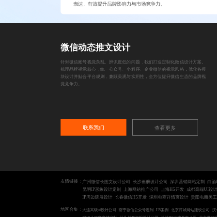
微信动态推文设计
针对微信账号视觉杂乱、辨识度低的问题，我们打造定制化微信设计方案。
梳理品牌视觉核心，统一公众号、小程序、企业微信的视觉风格，优化各模
块设计并贴合平台规则，兼顾美观与实用性，全方位提升微信生态的品牌视
觉竞争力。
联系我们
查看更多
友情链接：
广州微信长图文设计公司
长沙画册设计公司
深圳营销网站定制
白酒
昆明IP形象设计定制
上海网站推广公司
上海H5开发
成都高端UI设
IP周边延展设计
长春微信H5开发
深圳电商详情页设计
贵阳电商美工
地区合集：
大连高级ui设计公司
南宁微信公众号定制
H5案例
北京商城网站建设公司
汉