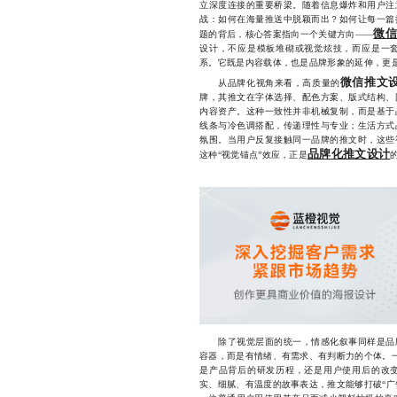
立深度连接的重要桥梁。随着信息爆炸和用户注
战：如何在海量推送中脱颖而出？如何让每一篇
微
题的背后，核心答案指向一个关键方向——
设计，不应是模板堆砌或视觉炫技，而应是一
系。它既是内容载体，也是品牌形象的延伸，更
微信推文
从品牌化视角来看，高质量的
牌，其推文在字体选择、配色方案、版式结构、
内容资产。这种一致性并非机械复制，而是基于
线条与冷色调搭配，传递理性与专业；生活方式
氛围。当用户反复接触同一品牌的推文时，这些
品牌化推文设计
这种“视觉锚点”效应，正是
除了视觉层面的统一，情感化叙事同样是品牌
容器，而是有情绪、有需求、有判断力的个体。一
是产品背后的研发历程，还是用户使用后的改
实、细腻、有温度的故事表达，推文能够打破“广