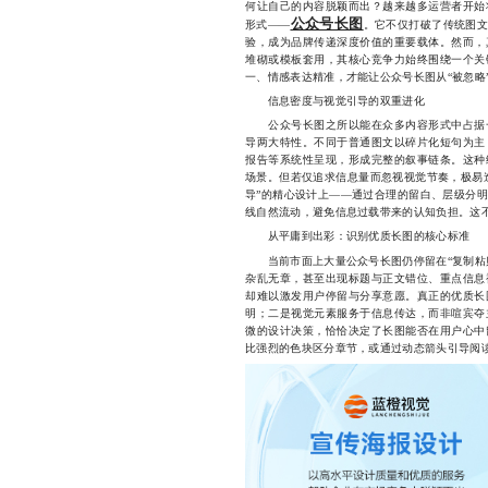
何让自己的内容脱颖而出？越来越多运营者开始
公众号长图
形式——
。它不仅打破了传统图
验，成为品牌传递深度价值的重要载体。然而，
堆砌或模板套用，其核心竞争力始终围绕一个关
一、情感表达精准，才能让公众号长图从“被忽略
信息密度与视觉引导的双重进化
公众号长图之所以能在众多内容形式中占据一
导两大特性。不同于普通图文以碎片化短句为主
报告等系统性呈现，形成完整的叙事链条。这种
场景。但若仅追求信息量而忽视视觉节奏，极易
导”的精心设计上——通过合理的留白、层级分
线自然流动，避免信息过载带来的认知负担。这
从平庸到出彩：识别优质长图的核心标准
当前市面上大量公众号长图仍停留在“复制粘贴
杂乱无章，甚至出现标题与正文错位、重点信息
却难以激发用户停留与分享意愿。真正的优质长
明；二是视觉元素服务于信息传达，而非喧宾夺
微的设计决策，恰恰决定了长图能否在用户心中
比强烈的色块区分章节，或通过动态箭头引导阅