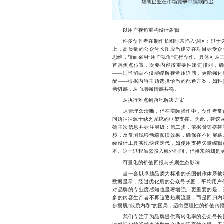
以用户视角重构设计逻辑
许多创作者在制作长图时常陷入误区：过于关注
上，高质量的公众号长图应当建立在对目标受众
思维，转而采用“用户视角”进行创作。具体可从
首屏焦点位置，次要内容按重要性递进排列，确
——适当留白不仅能缓解视觉压迫感，更能强化
配——根据内容主题选择恰当的配色方案，如科
亲切感，从而增强情感共鸣。
从执行难点到落地解决方案
尽管理念清晰，但在实际操作中，创作者常面
问题往往源于缺乏系统的框架支撑。为此，建议采
确主次信息并标注层级；第二步，依据骨架搭建
步，反复测试移动端阅读效果，确保在不同屏幕
级设计工具实现快速迭代，如使用支持矢量编辑
本。这一过程虽需投入额外时间，但换来的却是
可量化的价值回报与长期生态影响
当一套以卓越品质为标准的长图创作体系被建
数据显示，经过优化后的公众号长图，平均用户停
对品牌的专业度感知也显著增强。更重要的是，
多的内容生产者不再追逐短期流量，而是回归内
步摆脱“低质内卷”的困局，迈向更理性的价值传
我们专注于为品牌提供高转化率的公众号长图