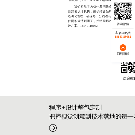
我们专注于为杭州及周边企业提供高品质的宣
自知名设计机构，擅长结合品牌基因与传播场景
透明化管理，确保每一分钱都花在刀刃上。我们坚
合同条款清晰明了，拒绝隐形收费。无论你是初
计方案。18140119082
咨询热线
18140119082
回到顶部
欢迎微