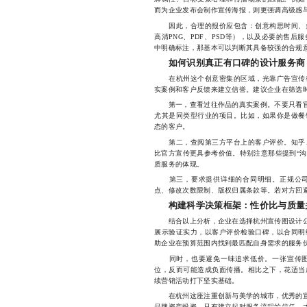
而为企业发布会制作宣传海报，则更强调高级感
因此，合理的报价应包含：创意构思时间、多
高清PNG、PDF、PSD等），以及必要的售
中明确标注，那基本可以判断其具备较强的合规
如何识别真正有口碑的设计服务商
在杭州这个创意密集的区域，光靠广告宣传很
实案例和客户反馈来建立信誉。建议企业在筛选
第一，查看过往作品的真实案例。不要只看官网
尤其是同类型行业的项目。比如，如果你是做餐
态的客户。
第二，查阅第三方平台上的客户评价。知乎、
比官方宣传更具参考价值。特别注意那些提到“沟通
质服务的体现。
第三，要求提供详细的合同明细。正规公司
点、修改次数限制、版权归属条款等。若对方回
构建科学决策框架：性价比与质量
结合以上分析，企业在选择杭州宣传图设计公司
展示验证实力，以客户评价检验口碑，以合同明
助企业在预算范围内找到最匹配自身需求的服务
同时，也要避免一味追求低价。一张宣传图
位，反而可能造成负面传播。相比之下，花适当
续营销活动打下坚实基础。
在杭州这座注重创新与美学的城市，优秀的宣传
品牌资产投资。只有建立起对服务流程的信任，才