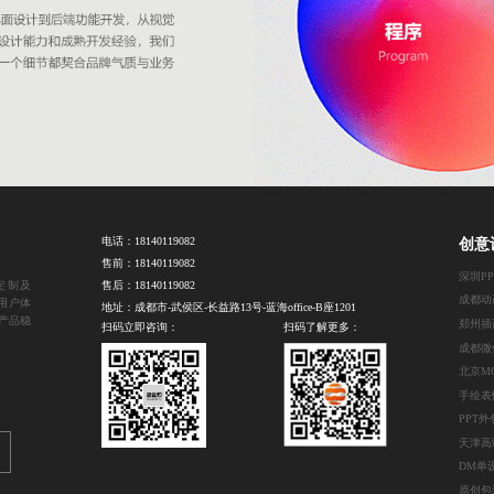
电话：
18140119082
创意
售前：
18140119082
深圳P
定制及
售后：
18140119082
用户体
地址：成都市-武侯区-长益路13号-蓝海office-B座1201
产品稳
扫码立即咨询：
扫码了解更多：
手绘表
PPT
DM单
原创包