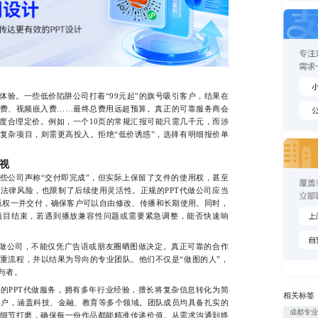
。一些低价陷阱公司打着“99元起”的旗号吸引客户，结果在
费、视频嵌入费……最终总费用远超预算。真正的可靠服务商会
度合理定价。例如，一个10页的常规汇报可能只需几千元，而涉
复杂项目，则需更高投入。拒绝“低价诱惑”，选择有明细报价单
视
公司声称“交付即完成”，但实际上保留了文件的使用权，甚至
法律风险，也限制了后续使用灵活性。正规的PPT代做公司应当
材版权一并交付，确保客户可以自由修改、传播和长期使用。同时，
项目结束，若遇到播放兼容性问题或需要紧急调整，能否快速响
做公司，不能仅凭广告语或朋友圈晒图做决定。真正可靠的合作
重流程，并以结果为导向的专业团队。他们不仅是“做图的人”，
与者。
PPT代做服务，拥有多年行业经验，擅长将复杂信息转化为简
相关标签
+客户，涵盖科技、金融、教育等多个领域。团队成员均具备扎实的
成都专
细节打磨，确保每一份作品都能精准传递价值。从需求沟通到终