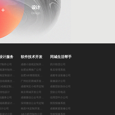
设计服务
软件技术开发
同城生活帮手
PT制作公司
成都小游戏定制开发公司
四川助贷公司
成都动画课件制作公司
合肥全网推广公司
售后管理系统
郑州插画定制设计公司
合肥AR增强现实游戏
成都专业装修公司
成都微信动画推文设计
广州社区商城开发公司
装修设计公司
北京MG动画定制公司
成都淘宝小程序定制
成都贷款协办公司
情包设计
南京商城开发公司
贷款公司电话
外包服务公司
成都微信公众号开发公司
信用贷中介公司
天津高端画册设计公司
深圳微信公众号定制
医院报修系统
设计公司
南昌VR定制开发公司
成都家庭装修公司
装设计公司
AR小程序制作公司
学校报修系统