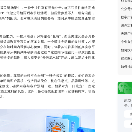
SVG
关键场景中，一份专业且富有视觉冲击力的PPT往往能决定成
公众号
PPT代做公司如雨后春笋般涌现，但质量参差不齐，服务混乱，
数字广
效果”的困境。面对琳琅满目的服务商，如何从中筛选出真正靠谱
课件定
天津广
业能力。不能只看设计风格是否“花哨”，而应关注其是否具备
融类或教育类项目的演示文稿。一个懂业务逻辑的设计师，才能
专业宣
众在短时间内理解核心价值。同时，查看其过往案例的真实水平
如何找专
能展示从初稿到终稿的演变过程？这些细节往往比一张成品图更
张拼凑的截图，那大概率是“外包流水线”产品，难以满足个性化
宣传图
如何挑
保障。靠谱的公司不会采用“一锤子买卖”的模式。他们通常会
单明确客户需求，包括目标受众、核心信息点、品牌调性等。之
轮修改，确保内容与客户预期一致。如果对方一口咬定“一次定
存在偷工减料的风险。此外，是否提供配套资料（如讲稿脚本、动画
标。