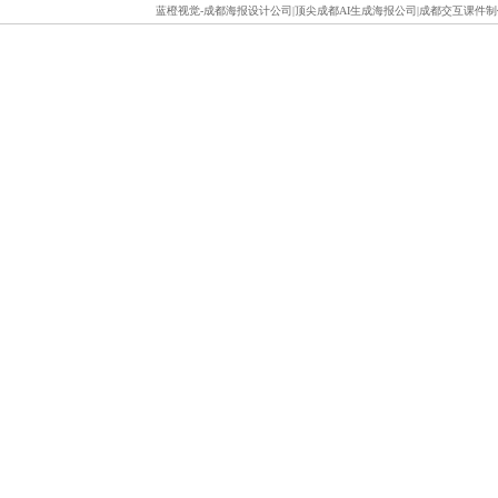
蓝橙视觉-成都海报设计公司|顶尖成都AI生成海报公司|成都交互课件