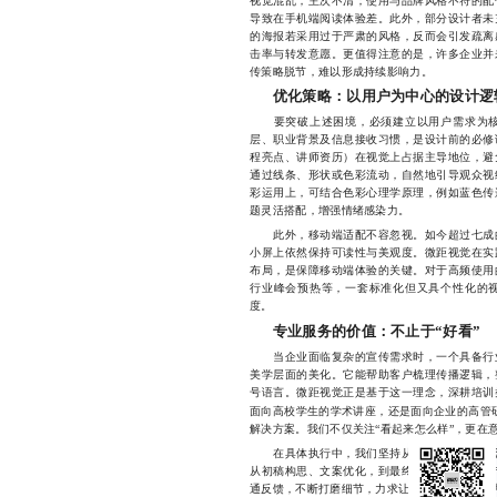
视觉混乱，主次不清；使用与品牌风格不符的配
导致在手机端阅读体验差。此外，部分设计者未
的海报若采用过于严肃的风格，反而会引发疏离
击率与转发意愿。更值得注意的是，许多企业并
传策略脱节，难以形成持续影响力。
优化策略：以用户为中心的设计逻
要突破上述困境，必须建立以用户需求为核
层、职业背景及信息接收习惯，是设计前的必修
程亮点、讲师资历）在视觉上占据主导地位，避
通过线条、形状或色彩流动，自然地引导观众视
彩运用上，可结合色彩心理学原理，例如蓝色传
题灵活搭配，增强情绪感染力。
此外，移动端适配不容忽视。如今超过七成的
小屏上依然保持可读性与美观度。微距视觉在实
布局，是保障移动端体验的关键。对于高频使用
行业峰会预热等，一套标准化但又具个性化的
度。
专业服务的价值：不止于“好看”
当企业面临复杂的宣传需求时，一个具备行业
美学层面的美化。它能帮助客户梳理传播逻辑，
号语言。微距视觉正是基于这一理念，深耕培训
面向高校学生的学术讲座，还是面向企业的高管
解决方案。我们不仅关注“看起来怎么样”，更在意
在具体执行中，我们坚持从策划到落地的全流
从初稿构思、文案优化，到最终交付，每一个环
通反馈，不断打磨细节，力求让每一张海报都成