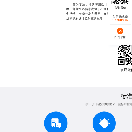
作为专注于培训海报设计的公司，微距视觉
哗，却能穿透信息洪流；不张扬，却能留下深刻
训活动，变成一次有温度、有质感的品牌对话。
咨询热线
妨试试从设计源头重新思考——或许，改变就从一张海报
18140119082
回到顶部
欢迎微