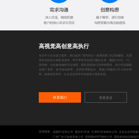
高视觉高创意高执行
专注中小企业设计需求，我们提供 “高性价比 + 精准匹配” 的定制服务。无需
承担全职设计师薪资成本，即可享受专业设计团队支持，覆盖LOGO、VI、
宣传册、社交媒体物料等全场景。团队熟悉各行业营销逻辑，设计作品能贴
合推广需求，提升转化效率。支持短周期交付，紧急订单最快 48 小时出初
稿，修改响应及时，让企业在竞争中快速抢占视觉先机。
联系我们
查看更多
友情链接：
成都H5定制公司
重庆H5开发
天津H5开发制作公司
北京企业IP形象
广州广告主游戏开发公司
昆明课件PPT制作公司
贵阳表情包定制设计