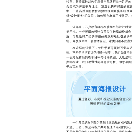
转型。随着家长对教学质量与品牌形象关注度的
而是成为传递教育理念、塑造机构辨识度的重
中，一张高质量的教育海报往往能直接影响受
供“设计服务”的公司，如何甄别出真正懂教育
题。
近年来，不少教育机构在委托外部设计时遭遇
等困扰。一些所谓的设计公司仅依赖现成模板套
解，导致最终产出的海报虽美观却难以引发共
制，修改成本高，合作体验差。这类问题不仅浪
在这样的背景下，专注于教育领域视觉表
碑。不同于泛泛而谈的“设计公司”，我们始终坚
一份海报背后的教学目标与传播意图。无论是针
共鸣构建，我们都通过前期需求分析、创意草图
于教育本质。
一个典型的案例是为某知名素质教育机构策划的
未急于出图，而是与客户共同梳理了活动的核心
不同年龄段的认知特点进行分层设计。最终输出