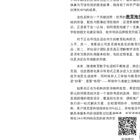
抽象为可读性强的视觉叙事，既保留了科学严谨
比增长40%的成果。
教育海
这也反映出一个关键趋势：优秀的
础的排版、配色与图像处理技能外，还需掌握教
识。正是基于这一认知，协同视觉组建了一支兼
学校校园文化建设项目、校外培训品牌视觉升级
对于正在寻找合适合作方的教育机构而言，筛
入手。其一，查看该公司是否拥有真实的教育
品；其二，评估设计团队是否真正理解教学语境
是否有完善的长期服务机制，包括定期复盘、版
往是决定合作成败的关键。
未来，随着教育数字化进程不断推进，静态海
页面、信息图谱化展示等形式正逐步进入主流视
提升创意生成效率，同时保持人工审校与教育
是“好看”，更要“有用”——帮助学习者建立清
如果你正在为机构的宣传物料发愁，希望找到
那么协同视觉或许是一个值得考虑的选择。我们
直观易懂的视觉语言，覆盖招生宣传、课程推广
执行的一站式解决方案，全程透明协作，拒绝隐
构，客户满意度持续保持在95%以上，所有项目
解具体服务内容或获取过往案例参考，欢迎直接联系我
将在24小时内响应您的咨询并安排对接。