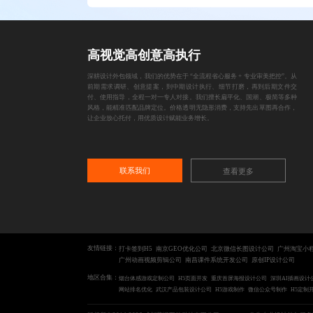
高视觉高创意高执行
深耕设计外包领域，我们的优势在于 “全流程省心服务 + 专业审美把控”。从
前期需求调研、创意提案，到中期设计执行、细节打磨，再到后期文件交
付、使用指导，全程一对一专人对接。我们擅长扁平化、国潮、极简等多种
风格，能精准匹配品牌定位。价格透明无隐形消费，支持先出草图再合作，
让企业放心托付，用优质设计赋能业务增长。
联系我们
查看更多
友情链接：
打卡签到H5
南京GEO优化公司
北京微信长图设计公司
广州淘宝小
广州动画视频剪辑公司
南昌课件系统开发公司
原创IP设计公司
地区合集：
烟台体感游戏定制公司
H5页面开发
重庆首屏海报设计公司
深圳AI插画设计
网站排名优化
武汉产品包装设计公司
H5游戏制作
微信公众号制作
H5定制