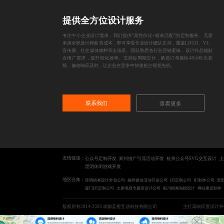
提供全方位设计服务
专注中小企业设计需求，我们提供“高性价比+精准匹配”的定制服务。无需
承担全职设计师薪资成本，即可享受专业设计团队支持，覆盖LOGO、VI、
宣传册、社交媒体物料等全场景。团队熟悉各行业营销逻辑，设计作品能贴
合推广需求，提升转化效率。支持短周期交付，紧急订单最快48小时出初
稿，修改响应及时，让企业在竞争中快速抢占视觉先机。
联系我们
查看更多
友情链接：
公众号定制开发
郑州推广引流活动开发
杭州公众号SVG交互设计
上
昆明休闲游戏开发
地区合集：
昆明插画设计外包公司
福州微信活动开发公司
H5定制公司
H5制作公司
贵
厦门H5定制公司
太原电商专题页设计公司
银川插画海报设计
网站建设制作
版权所有2014-2026 成都蓝橙互动科技有限公司
主打高响应度设计外