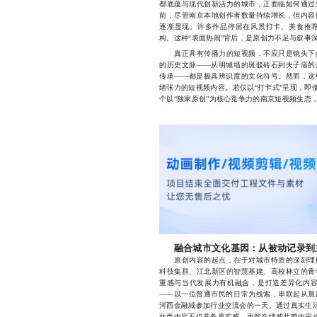
都底蕴与现代创新活力的城市，正面临如何通过
前，尽管南京本地创作者数量持续增长，但内容
逐渐显现。许多作品停留在风景打卡、美食推
构。这种“表面热闹”背后，是原创力不足与叙事
真正具有传播力的短视频，不应只是镜头下的
的历史文脉——从明城墙的斑驳砖石到夫子庙的
传承——都是极具辨识度的文化符号。然而，这
绪张力的短视频内容。若仅以“打卡式”呈现，即
个以“独家原创”为核心竞争力的南京短视频生态
融合城市文化基因：从被动记录到
原创内容的起点，在于对城市特质的深刻理解
科技集群、江北新区的智慧基建、高校林立的青
重感与当代发展力有机融合，是打造差异化内容
——以一位普通市民的日常为线索，串联起从晨
河西金融城参加行业交流会的一天。通过真实生活
此类内容不仅具备真实感，更能在情感共鸣中完