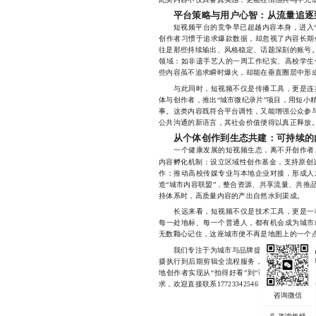
平台策略与用户心智：从流量追逐
短视频平台的竞争早已超越内容本身，进入“算
创作者习惯于追求爆款数据，却忽视了内容长期
往是那些持续输出、风格稳定、话题深刻的账号。
领域：如非遗手艺人的一周工作纪实、高校学生
些内容虽不追求瞬时爆火，却能在垂直圈层中形成
与此同时，短视频不仅是传播工具，更是连接
体与创作者，推出“城市微纪录片”项目，用短小
事。这类内容既符合平台调性，又能增强公众参与
公共沟通的新语言，其社会价值便得以真正释放
从个体创作到生态共建：可持续的
一个健康发展的短视频生态，离不开创作者、
内容孵化机制：设立区域性创作基金，支持原创
作；推动高校传媒专业与本地企业对接，形成人
造“城市内容联盟”，整合资源、共享流量、共推
持体系时，高质量内容的产出自然水到渠成。
长远来看，短视频不仅是技术工具，更是一种
每一处地标、每一个普通人，都有机会成为城市
无数颗心记住，这座城市便不再是地图上的一个
短
我们专注于为城市与品牌提供定制化的
摄执行到后期剪辑全流程服务，尤其擅长挖掘地
地创作者实现从“拍得好看”到“讲得动人”的跨
求，欢迎直接联系17723342546，微信同号