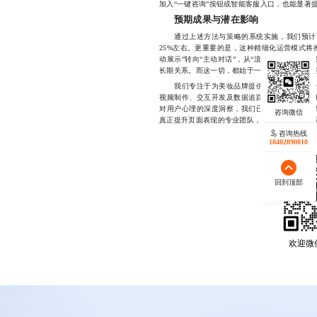
加入“一键咨询”按钮或智能客服入口，也能显著
预期成果与潜在影响
通过上述方法与策略的系统实施，我们预计可
25%左右。更重要的是，这种精细化运营模式将
动展示”转向“主动对话”，从“流量驱动”转向“
长期关系。而这一切，都始于一个真正懂用户、
我们专注于为美妆品牌提供从策划到落地的一
视频制作、交互开发及数据追踪全链路支持，帮
对用户心理的深度洞察，我们已成功助力多家新
真正提升页面表现的专业团队，欢迎联系我们的设计顾
咨询热线
18402890810
回到顶部
欢迎微