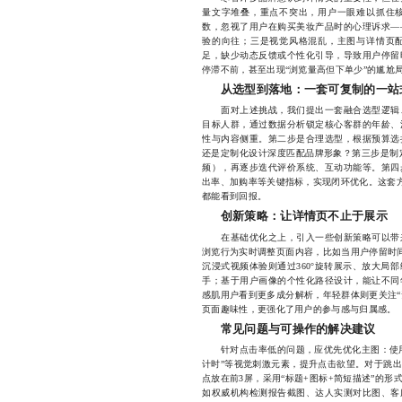
量文字堆叠，重点不突出，用户一眼难以抓住
数，忽视了用户在购买美妆产品时的心理诉求—
验的向往；三是视觉风格混乱，主图与详情页
足，缺少动态反馈或个性化引导，导致用户停留
停滞不前，甚至出现“浏览量高但下单少”的尴尬
从选型到落地：一套可复制的一站
面对上述挑战，我们提出一套融合选型逻辑、
目标人群，通过数据分析锁定核心客群的年龄、
性与内容侧重。第二步是合理选型，根据预算选
还是定制化设计深度匹配品牌形象？第三步是制
频），再逐步迭代评价系统、互动功能等。第四
出率、加购率等关键指标，实现闭环优化。这套方
都能看到回报。
创新策略：让详情页不止于展示
在基础优化之上，引入一些创新策略可以带来
浏览行为实时调整页面内容，比如当用户停留时间
沉浸式视频体验则通过360°旋转展示、放大局
手；基于用户画像的个性化路径设计，能让不同
感肌用户看到更多成分解析，年轻群体则更关注“
页面趣味性，更强化了用户的参与感与归属感。
常见问题与可操作的解决建议
针对点击率低的问题，应优先优化主图：使用真
计时”等视觉刺激元素，提升点击欲望。对于跳
点放在前3屏，采用“标题+图标+简短描述”的
如权威机构检测报告截图、达人实测对比图、客