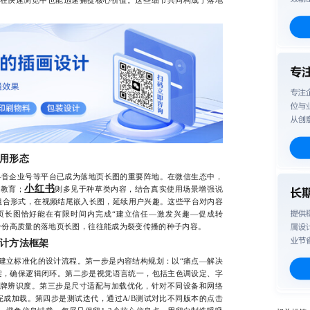
在快速浏览中也能迅速捕捉核心价值。这些细节共同构成了落地
用形态
抖音企业号等平台已成为落地页长图的重要阵地。在微信生态中，
小红书
户教育；
则多见于种草类内容，结合真实使用场景增强说
组合形式，在视频结尾嵌入长图，延续用户兴趣。这些平台对内容
页长图恰好能在有限时间内完成“建立信任—激发兴趣—促成转
一份高质量的落地页长图，往往能成为裂变传播的种子内容。
计方法框架
立标准化的设计流程。第一步是内容结构规划：以“痛点—解决
架，确保逻辑闭环。第二步是视觉语言统一，包括主色调设定、字
牌辨识度。第三步是尺寸适配与加载优化，针对不同设备和网络
完成加载。第四步是测试迭代，通过A/B测试对比不同版本的点击