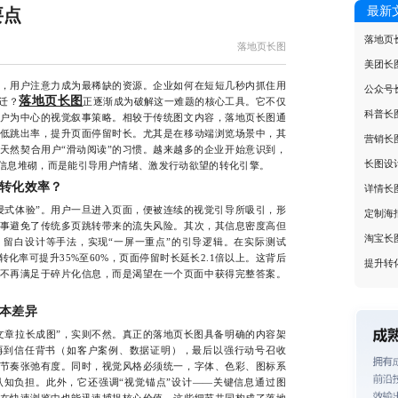
最新
要点
落地页
落地页长图
美团长
用户注意力成为最稀缺的资源。企业如何在短短几秒内抓住用
公众号
落地页长图
迁？
正逐渐成为破解这一难题的核心工具。它不仅
科普长
户为中心的视觉叙事策略。相较于传统图文内容，落地页长图通
低跳出率，提升页面停留时长。尤其是在移动端浏览场景中，其
营销长
天然契合用户“滑动阅读”的习惯。越来越多的企业开始意识到，
长图设
信息堆砌，而是能引导用户情绪、激发行动欲望的转化引擎。
转化效率？
详情长
式体验”。用户一旦进入页面，便被连续的视觉引导所吸引，形
定制海
事避免了传统多页跳转带来的流失风险。其次，其信息密度高但
淘宝长
留白设计等手法，实现“一屏一重点”的引导逻辑。在实际测试
化率可提升35%至60%，页面停留时长延长2.1倍以上。这背后
提升转
不再满足于碎片化信息，而是渴望在一个页面中获得完整答案。
本差异
章拉长成图”，实则不然。真正的落地页长图具备明确的内容架
再到信任背书（如客户案例、数据证明），最后以强行动号召收
节奏张弛有度。同时，视觉风格必须统一，字体、色彩、图标系
知负担。此外，它还强调“视觉锚点”设计——关键信息通过图