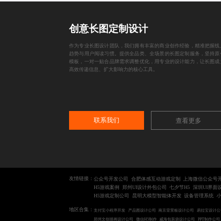
创意长图定制设计
作为专业长图设计团队，我们拥有丰富的商业创作经验，精准把握线
趋势与用户阅读习惯。提供全品类、全场景的长图定制服务，坚持原
模板，一对一贴合品牌需求调整优化，用专业的设计能力，让长图成
高效传递信息、扩大影响力的核心工具。
联系我们
查看更多
友情链接：
公众号开发公司
合肥体感互动游戏定制
上海微信公众号
H5游戏案例
郑州UI设计外包公司
七夕节H5
深圳UI界面
H5游戏定制公司
昆明大模型智能体开发
设备管理系统
地区合集：
支付宝小程序开发
产品图设计公司
南京背景板设计公司
易拉宝设计公
郑州文创插画设计公司
微信H5制作
威海包装袋设计公司
PPT制作公司