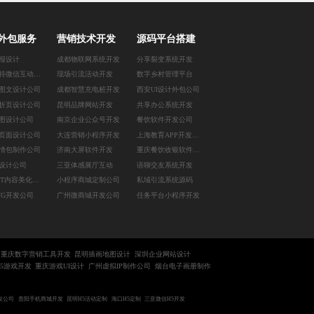
外包服务
营销技术开发
源码平台搭建
报设计
成都物联网系统开发
分享裂变系统开发
呼和浩特微信互动推文设计
现场引流活动开发
数字乡村管理平台
图文设计公司
成都智慧充电桩开发
西安UI设计外包公司
折页设计公司
昆明品牌网站开发
共享办公系统开发
图设计公司
南京企业公众号开发
餐饮软件开发公司
I页面设计公司
大连营销小程序开发
上海教育APP开发公司
情包制作公司
济南大屏软件开发
重庆餐饮收银软件开发
I设计公司
三亚体感展厅互动
语聊交友系统开发
南京PPT内容美化公司
小程序商城定制公司
私域引流系统源码
VG开发公司
广州微商城开发公司
任务平台小程序开发
重庆数字营销工具开发
昆明插画地图设计
深圳企业网站设计
H5游戏开发
重庆游戏UI设计
广州虚拟IP制作公司
烟台电子画册制作
发公司
贵阳手机商城开发
昆明H5活动定制
海口H5定制
三亚微信H5开发