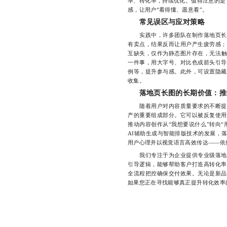
率、转化率，持续优化。值得注意的是
感，让用户“看得懂、愿意看”。
常见误区与应对策略
实践中，许多团队在制作落地页长图
有卖点，结果反而让用户产生疲劳感；
互缺失，仅作为静态图片存在，无法触
一件事，用大字号、对比色或箭头引导
例等，提升参与感。此外，可设置隐藏
收集。
落地页长图的长期价值：推
随着用户对内容质量要求的不断提升
产的重要组成部分。它可以被反复使用
推动内容创作从“我想要说什么”转向
AI辅助生成与智能排版技术的发展，
用户心理并以视觉语言高效传达——依
我们专注于为企业提供专业级落地页
引导逻辑，能够帮助客户打造高转化率
全流程把控确保交付效果。无论是新品
如果您正在寻找能够真正提升转化效率的落