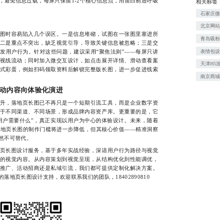
，避免信息过载，每屏只保留1-2个核心信息点，用留白制造呼吸
相关标签
石家庄
北京网
时容易陷入几个误区。一是信息堆砌，试图在一张图里塞进所
青岛吸
二是重点不突出，缺乏视觉引导，导致关键信息被忽略；三是交
表情包
发用户行为。针对这些问题，建议采用“聚焦法则”——每屏只讲
视线流动；同时加入微交互设计，如点击展开详情、滑动查看案
天津H5
式彩蛋，例如扫码领取资料后解锁完整版长图，进一步促进线索
南京商
动内容向体验化演进
，落地页长图已不再只是一个短期引流工具，而是企业数字资
于不同渠道、不同场景，形成品牌内容资产库。更重要的是，它
“用户需要什么”，真正实现以用户为中心的体验设计。未来，随着
落地页长图的制作门槛将进一步降低，但其核心价值——精准洞察
然不可替代。
长图设计服务，基于多年实战经验，深谙用户行为路径与视觉
的视觉内容。从内容策划到视觉呈现，从结构优化到性能调优，
推广、活动招商还是私域引流，我们都可提供定制化解决方案。
地页长图设计支持，欢迎联系我们的团队，18402890810