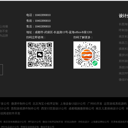
电话：
18402890810
设计
售前：
18402890810
长图海
上传播
售后：
18402890810
创不套
地址：成都市-武侯区-长益路13号-蓝海office-B座1201
为品牌
南京长
扫码立即咨询：
扫码了解更多：
南昌三
插画长
重庆U
郑州表
系统U
微信S
开发公司
微课件制作公司
北京淘宝小程序定制
上海设备UI设计公司
广州H5开发
运营游戏系统源码
设计公司
贵阳游戏课件制作公司
西安UI页面设计公司
成都视频微剪辑公司
南京儿童插画设计公司
小说阅读软件开发
司
南京宣传画册设计公司
PPT设计公司
微信小程序定制开发
H5玩法制作
IP优化设计
上海建设网站公司
天津体感游戏开
IP衍生品设计公司
营销互动游戏定制
微信开发公司