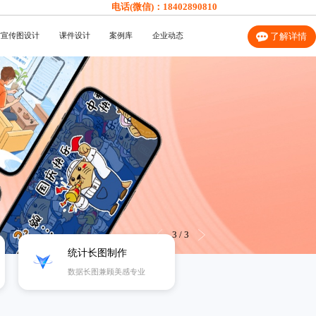
电话(微信)：
18402890810
信宣传图设计
课件设计
案例库
企业动态
了解详情
3
/
3
统计长图制作
数据长图兼顾美感专业