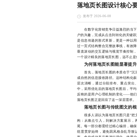
落地页长图设计核心
发布于 2026-06-08
在数字化营销竞争日益激烈的当下，
户的兴趣，完成从点击到转化的关键跃
是信息传递的形式革新，更是一种以用
过一页式结构整合完整故事线，有效降
垂直滚动的交互逻辑与视觉节奏控制，
一个设计精良的落地页长图，远不止是
为何落地页长图能显著提升
首先，落地页长图的本质在于“沉浸
成自然的信息接收路径。这种结构化叙
层次清晰，通过分段排布、重点突出、
中，采用优化后的落地页长图后，平均转
反映的是用户心理机制的变化——他们
落地页长图正是回应了这一深层需求。
落地页长图与传统图文的根
很多人误以为落地页长图只是“把文
构：从痛点引入，到解决方案展示，
尾。每一部分都需经过精心编排，确保
统需贯穿始终，避免因风格杂乱导致认